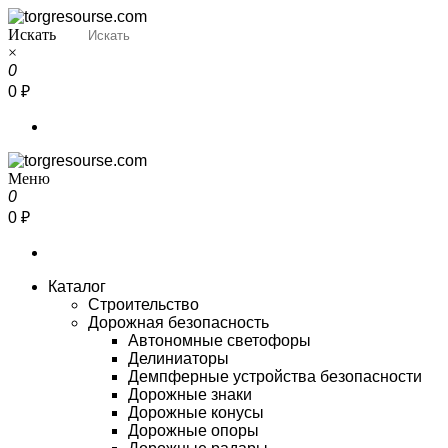
Перейти
к
Искать
Torgresourse
Промышленный маркетплейс
содержимому
×
0
0 ₽
Меню
Torgresourse
Промышленный маркетплейс
0
0 ₽
Каталог
Строительство
Дорожная безопасность
Автономные светофоры
Делиниаторы
Демпферные устройства безопасности
Дорожные знаки
Дорожные конусы
Дорожные опоры