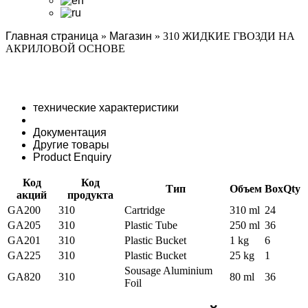
Главная страница
»
Магазин
»
310 ЖИДКИЕ ГВОЗДИ НА
АКРИЛОВОЙ ОСНОВЕ
технические характеристики
Документация
Другие товары
Product Enquiry
Код
Код
Тип
Объем
BoxQty
акций
продукта
GA200
310
Cartridge
310 ml
24
GA205
310
Plastic Tube
250 ml
36
GA201
310
Plastic Bucket
1 kg
6
GA225
310
Plastic Bucket
25 kg
1
Sousage Aluminium
GA820
310
80 ml
36
Foil