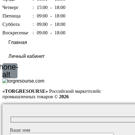
Четверг
:
15:00
-
18:00
Пятница
:
09:00
-
18:00
Суббота
:
09:00
-
18:00
Воскресенье
:
09:00
-
18:00
Главная
Личный кабинет
hone-
alt
«TORGRESOURSE»
Российский маркетплейс
промышленных товаров ©
2026
Ваше имя