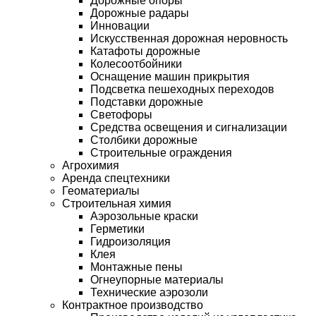
Дорожные опоры
Дорожные радары
Инновации
Искусственная дорожная неровность
Катафоты дорожные
Колесоотбойники
Оснащение машин прикрытия
Подсветка пешеходных переходов
Подставки дорожные
Светофоры
Средства освещения и сигнализации
Столбики дорожные
Строительные ограждения
Агрохимия
Аренда спецтехники
Геоматериалы
Строительная химия
Аэрозольные краски
Герметики
Гидроизоляция
Клея
Монтажные пены
Огнеупорные материалы
Технические аэрозоли
Контрактное производство