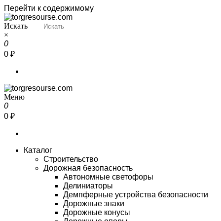
Перейти к содержимому
Искать
Torgresourse
Промышленный маркетплейс
×
0
0 ₽
Меню
Torgresourse
Промышленный маркетплейс
0
0 ₽
Каталог
Строительство
Дорожная безопасность
Автономные светофоры
Делиниаторы
Демпферные устройства безопасности
Дорожные знаки
Дорожные конусы