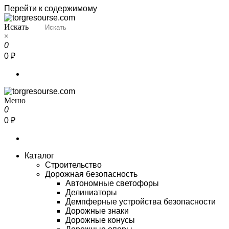
Перейти к содержимому
Искать
Torgresourse
Промышленный маркетплейс
×
0
0 ₽
Меню
Torgresourse
Промышленный маркетплейс
0
0 ₽
Каталог
Строительство
Дорожная безопасность
Автономные светофоры
Делиниаторы
Демпферные устройства безопасности
Дорожные знаки
Дорожные конусы