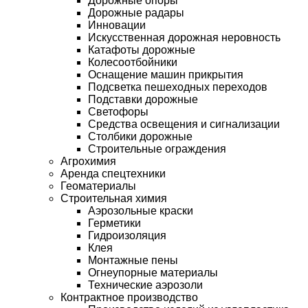
Дорожные опоры
Дорожные радары
Инновации
Искусственная дорожная неровность
Катафоты дорожные
Колесоотбойники
Оснащение машин прикрытия
Подсветка пешеходных переходов
Подставки дорожные
Светофоры
Средства освещения и сигнализации
Столбики дорожные
Строительные ограждения
Агрохимия
Аренда спецтехники
Геоматериалы
Строительная химия
Аэрозольные краски
Герметики
Гидроизоляция
Клея
Монтажные пены
Огнеупорные материалы
Технические аэрозоли
Контрактное производство