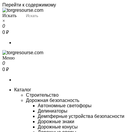
Перейти к содержимому
Искать
Torgresourse
Промышленный маркетплейс
×
0
0 ₽
Меню
Torgresourse
Промышленный маркетплейс
0
0 ₽
Каталог
Строительство
Дорожная безопасность
Автономные светофоры
Делиниаторы
Демпферные устройства безопасности
Дорожные знаки
Дорожные конусы