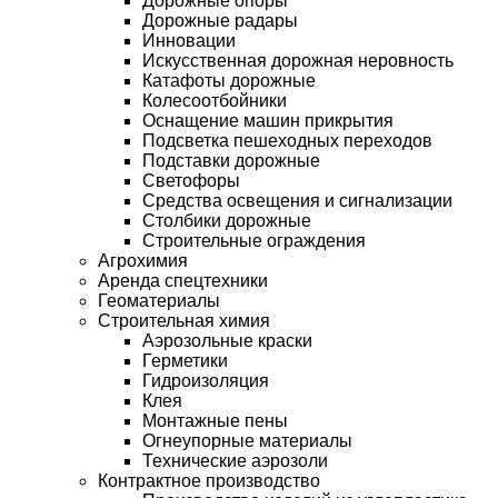
Дорожные опоры
Дорожные радары
Инновации
Искусственная дорожная неровность
Катафоты дорожные
Колесоотбойники
Оснащение машин прикрытия
Подсветка пешеходных переходов
Подставки дорожные
Светофоры
Средства освещения и сигнализации
Столбики дорожные
Строительные ограждения
Агрохимия
Аренда спецтехники
Геоматериалы
Строительная химия
Аэрозольные краски
Герметики
Гидроизоляция
Клея
Монтажные пены
Огнеупорные материалы
Технические аэрозоли
Контрактное производство