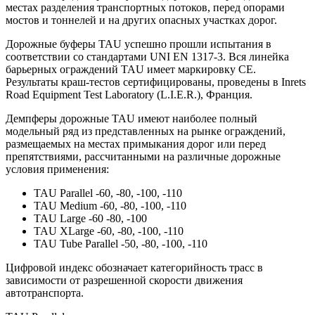
местах разделения транспортных потоков, перед опорами
мостов и тоннелей и на других опасных участках дорог.
Дорожные буферы TAU успешно прошли испытания в
соответствии со стандартами UNI EN 1317-3. Вся линейка
барьерных ограждений TAU имеет маркировку СЕ.
Результаты краш-тестов сертифицированы, проведены в Inrets
Road Equipment Test Laboratory (L.I.E.R.), Франция.
Демпферы дорожные TAU имеют наиболее полный
модельный ряд из представленных на рынке ограждений,
размещаемых на местах примыкания дорог или перед
препятствиями, рассчитанными на различные дорожные
условия применения:
TAU Parallel -60, -80, -100, -110
TAU Medium -60, -80, -100, -110
TAU Large -60 -80, -100
TAU XLarge -60, -80, -100, -110
TAU Tube Parallel -50, -80, -100, -110
Цифровой индекс обозначает категорийность трасс в
зависимости от разрешенной скорости движения
автотранспорта.