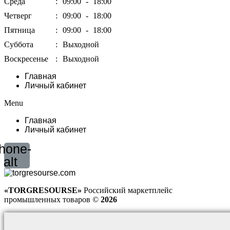
Среда
:
09:00
-
18:00
Четверг
:
09:00
-
18:00
Пятница
:
09:00
-
18:00
Суббота
:
Выходной
Воскресенье
:
Выходной
Главная
Личный кабинет
Menu
Главная
Личный кабинет
hone-
alt
«TORGRESOURSE»
Российский маркетплейс
промышленных товаров ©
2026