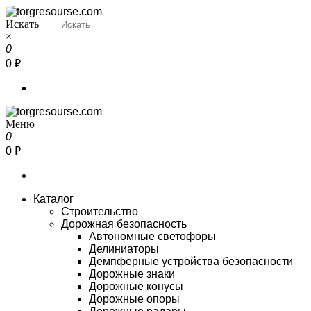
Перейти
к
Искать
Torgresourse
Промышленный маркетплейс
содержимому
×
0
0 ₽
Меню
Torgresourse
Промышленный маркетплейс
0
0 ₽
Каталог
Строительство
Дорожная безопасность
Автономные светофоры
Делиниаторы
Демпферные устройства безопасности
Дорожные знаки
Дорожные конусы
Дорожные опоры