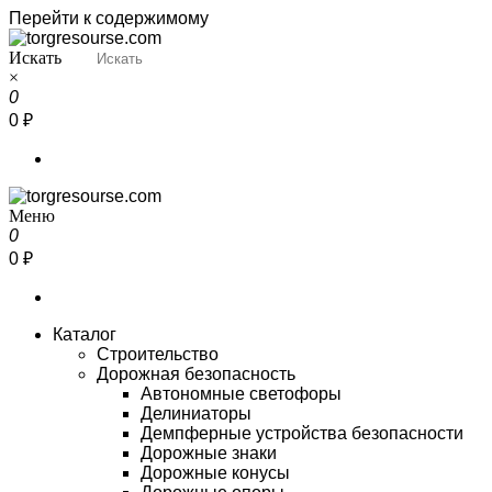
Перейти к содержимому
Искать
Torgresourse
Промышленный маркетплейс
×
0
0 ₽
Меню
Torgresourse
Промышленный маркетплейс
0
0 ₽
Каталог
Строительство
Дорожная безопасность
Автономные светофоры
Делиниаторы
Демпферные устройства безопасности
Дорожные знаки
Дорожные конусы