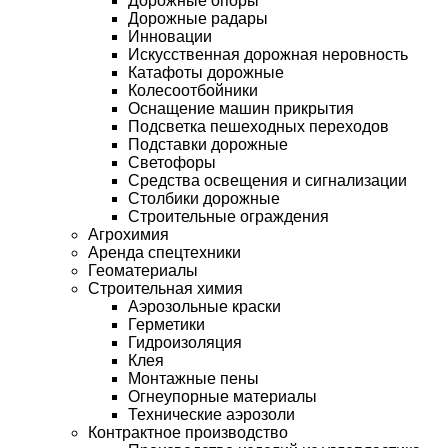
Дорожные опоры
Дорожные радары
Инновации
Искусственная дорожная неровность
Катафоты дорожные
Колесоотбойники
Оснащение машин прикрытия
Подсветка пешеходных переходов
Подставки дорожные
Светофоры
Средства освещения и сигнализации
Столбики дорожные
Строительные ограждения
Агрохимия
Аренда спецтехники
Геоматериалы
Строительная химия
Аэрозольные краски
Герметики
Гидроизоляция
Клея
Монтажные пены
Огнеупорные материалы
Технические аэрозоли
Контрактное производство