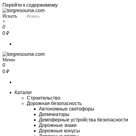
Перейти к содержимому
Искать
Torgresourse
Промышленный маркетплейс
×
0
0 ₽
Меню
Torgresourse
Промышленный маркетплейс
0
0 ₽
Каталог
Строительство
Дорожная безопасность
Автономные светофоры
Делиниаторы
Демпферные устройства безопасности
Дорожные знаки
Дорожные конусы