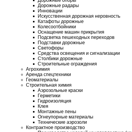
Дорожные опоры
Дорожные радары
Инновации
Искусственная дорожная неровность
Катафоты дорожные
Колесоотбойники
Оснащение машин прикрытия
Подсветка пешеходных переходов
Подставки дорожные
Светофоры
Средства освещения и сигнализации
Столбики дорожные
Строительные ограждения
Агрохимия
Аренда спецтехники
Геоматериалы
Строительная химия
Аэрозольные краски
Герметики
Гидроизоляция
Клея
Монтажные пены
Огнеупорные материалы
Технические аэрозоли
Контрактное производство