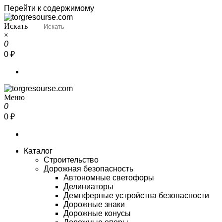
Перейти к содержимому
Искать
Torgresourse
Промышленный маркетплейс
×
0
0 ₽
Меню
Torgresourse
Промышленный маркетплейс
0
0 ₽
Каталог
Строительство
Дорожная безопасность
Автономные светофоры
Делиниаторы
Демпферные устройства безопасности
Дорожные знаки
Дорожные конусы