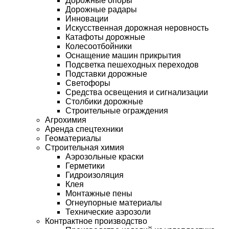
Дорожные опоры
Дорожные радары
Инновации
Искусственная дорожная неровность
Катафоты дорожные
Колесоотбойники
Оснащение машин прикрытия
Подсветка пешеходных переходов
Подставки дорожные
Светофоры
Средства освещения и сигнализации
Столбики дорожные
Строительные ограждения
Агрохимия
Аренда спецтехники
Геоматериалы
Строительная химия
Аэрозольные краски
Герметики
Гидроизоляция
Клея
Монтажные пены
Огнеупорные материалы
Технические аэрозоли
Контрактное производство