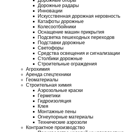
Дорожные опоры
Дорожные радары
Инновации
Искусственная дорожная неровность
Катафоты дорожные
Колесоотбойники
Оснащение машин прикрытия
Подсветка пешеходных переходов
Подставки дорожные
Светофоры
Средства освещения и сигнализации
Столбики дорожные
Строительные ограждения
Агрохимия
Аренда спецтехники
Геоматериалы
Строительная химия
Аэрозольные краски
Герметики
Гидроизоляция
Клея
Монтажные пены
Огнеупорные материалы
Технические аэрозоли
Контрактное производство