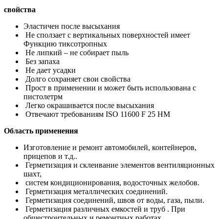
свойства
Эластичен после высыхания
Не сползает с вертикальных поверхностей имеет
Функцию тиксотропных
Не липкий – не собирает пыль
Без запаха
Не дает усадки
Долго сохраняет свои свойства
Прост в применении и может быть использована c
пистолетрм
Легко окрашивается после высыхания
Отвечают требованиям ISO 11600 F 25 HM
Область применения
Изготовление и ремонт автомобилей, контейнеров,
прицепов и т.д..
Герметизация и склеивание элементов вентиляционных
шахт,
систем кондиционирования, водосточных желобов.
Герметизация металлических соединений.
Герметизация соединений, швов от воды, газа, пыли.
Герметизация различных емкостей и труб . При
общестроительных и ремонтных работах.