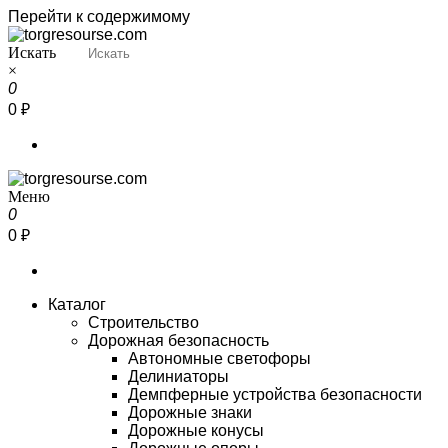
Перейти к содержимому
Искать
Torgresourse
Промышленный маркетплейс
×
0
0 ₽
Меню
Torgresourse
Промышленный маркетплейс
0
0 ₽
Каталог
Строительство
Дорожная безопасность
Автономные светофоры
Делиниаторы
Демпферные устройства безопасности
Дорожные знаки
Дорожные конусы