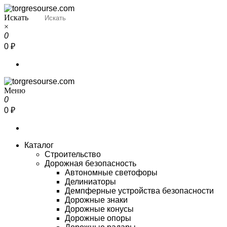
Перейти
к
Искать
Torgresourse
Промышленный маркетплейс
содержимому
×
0
0 ₽
Меню
Torgresourse
Промышленный маркетплейс
0
0 ₽
Каталог
Строительство
Дорожная безопасность
Автономные светофоры
Делиниаторы
Демпферные устройства безопасности
Дорожные знаки
Дорожные конусы
Дорожные опоры