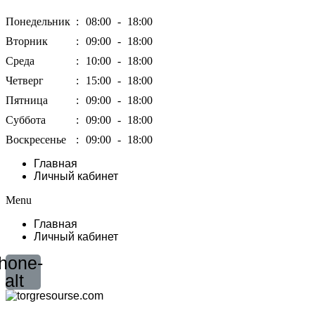
Понедельник
:
08:00
-
18:00
Вторник
:
09:00
-
18:00
Среда
:
10:00
-
18:00
Четверг
:
15:00
-
18:00
Пятница
:
09:00
-
18:00
Суббота
:
09:00
-
18:00
Воскресенье
:
09:00
-
18:00
Главная
Личный кабинет
Menu
Главная
Личный кабинет
hone-
alt