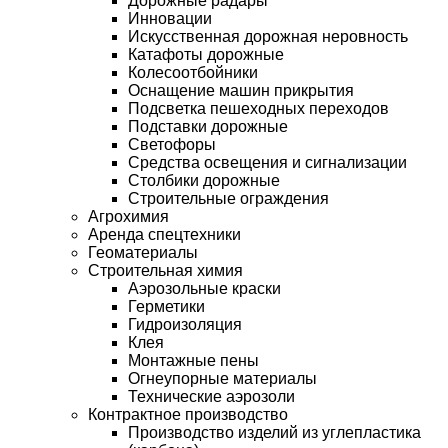
Дорожные радары
Инновации
Искусственная дорожная неровность
Катафоты дорожные
Колесоотбойники
Оснащение машин прикрытия
Подсветка пешеходных переходов
Подставки дорожные
Светофоры
Средства освещения и сигнализации
Столбики дорожные
Строительные ограждения
Агрохимия
Аренда спецтехники
Геоматериалы
Строительная химия
Аэрозольные краски
Герметики
Гидроизоляция
Клея
Монтажные пены
Огнеупорные материалы
Технические аэрозоли
Контрактное производство
Производство изделий из углепластика