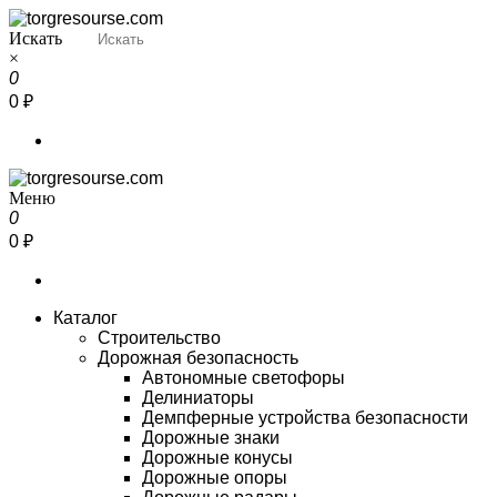
Перейти
к
Искать
Torgresourse
Промышленный маркетплейс
содержимому
×
0
0 ₽
Меню
Torgresourse
Промышленный маркетплейс
0
0 ₽
Каталог
Строительство
Дорожная безопасность
Автономные светофоры
Делиниаторы
Демпферные устройства безопасности
Дорожные знаки
Дорожные конусы
Дорожные опоры