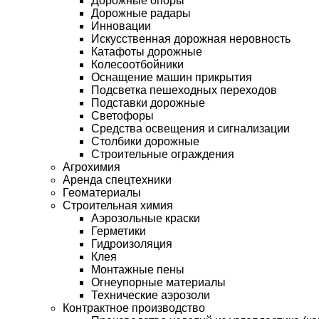
Дорожные опоры
Дорожные радары
Инновации
Искусственная дорожная неровность
Катафоты дорожные
Колесоотбойники
Оснащение машин прикрытия
Подсветка пешеходных переходов
Подставки дорожные
Светофоры
Средства освещения и сигнализации
Столбики дорожные
Строительные ограждения
Агрохимия
Аренда спецтехники
Геоматериалы
Строительная химия
Аэрозольные краски
Герметики
Гидроизоляция
Клея
Монтажные пены
Огнеупорные материалы
Технические аэрозоли
Контрактное производство