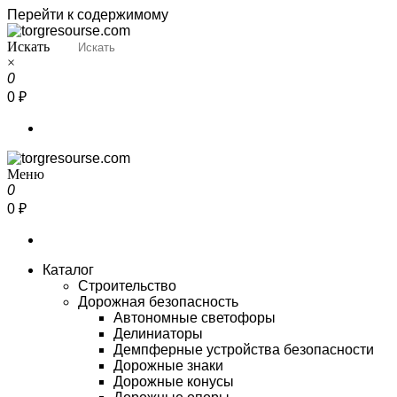
Перейти к содержимому
Искать
Torgresourse
Промышленный маркетплейс
×
0
0 ₽
Меню
Torgresourse
Промышленный маркетплейс
0
0 ₽
Каталог
Строительство
Дорожная безопасность
Автономные светофоры
Делиниаторы
Демпферные устройства безопасности
Дорожные знаки
Дорожные конусы