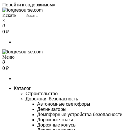
Перейти к содержимому
Искать
Torgresourse
Промышленный маркетплейс
×
0
0 ₽
Меню
Torgresourse
Промышленный маркетплейс
0
0 ₽
Каталог
Строительство
Дорожная безопасность
Автономные светофоры
Делиниаторы
Демпферные устройства безопасности
Дорожные знаки
Дорожные конусы