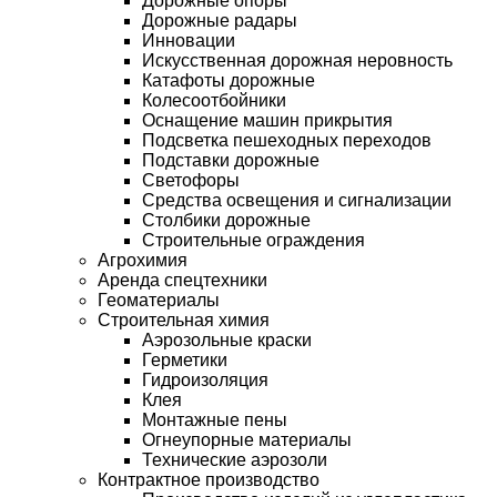
Дорожные опоры
Дорожные радары
Инновации
Искусственная дорожная неровность
Катафоты дорожные
Колесоотбойники
Оснащение машин прикрытия
Подсветка пешеходных переходов
Подставки дорожные
Светофоры
Средства освещения и сигнализации
Столбики дорожные
Строительные ограждения
Агрохимия
Аренда спецтехники
Геоматериалы
Строительная химия
Аэрозольные краски
Герметики
Гидроизоляция
Клея
Монтажные пены
Огнеупорные материалы
Технические аэрозоли
Контрактное производство