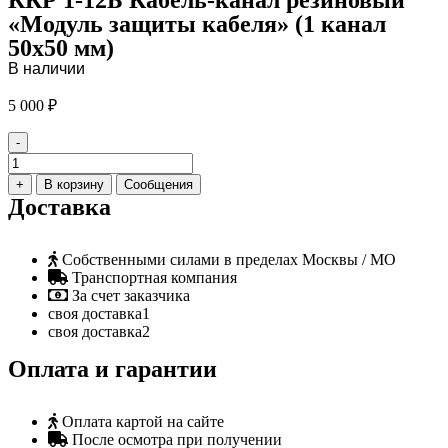
«Модуль защиты кабеля» (1 канал
50х50 мм)
В наличии
5 000
₽
-
Количество
товара
+
В корзину
Сообщения
ККР
Доставка
1-
12Б
Кабель-
Собственными силами в пределах Москвы / МО
канал
Транспортная компания
резиновый
За счет заказчика
«Модуль
своя доставка1
защиты
своя доставка2
кабеля»
(1
Оплата и гарантии
канал
50х50
мм)
Оплата картой на сайте
После осмотра при получении