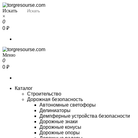
Перейти
к
Искать
Torgresourse
Промышленный маркетплейс
содержимому
×
0
0 ₽
Меню
Torgresourse
Промышленный маркетплейс
0
0 ₽
Каталог
Строительство
Дорожная безопасность
Автономные светофоры
Делиниаторы
Демпферные устройства безопасности
Дорожные знаки
Дорожные конусы
Дорожные опоры