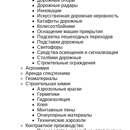
Дорожные опоры
Дорожные радары
Инновации
Искусственная дорожная неровность
Катафоты дорожные
Колесоотбойники
Оснащение машин прикрытия
Подсветка пешеходных переходов
Подставки дорожные
Светофоры
Средства освещения и сигнализации
Столбики дорожные
Строительные ограждения
Агрохимия
Аренда спецтехники
Геоматериалы
Строительная химия
Аэрозольные краски
Герметики
Гидроизоляция
Клея
Монтажные пены
Огнеупорные материалы
Технические аэрозоли
Контрактное производство