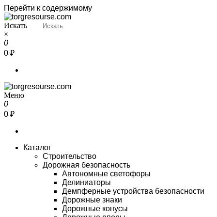
Перейти к содержимому
Искать
Torgresourse
Промышленный маркетплейс
×
0
0 ₽
Меню
Torgresourse
Промышленный маркетплейс
0
0 ₽
Каталог
Строительство
Дорожная безопасность
Автономные светофоры
Делиниаторы
Демпферные устройства безопасности
Дорожные знаки
Дорожные конусы