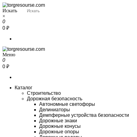
Перейти
к
Искать
Torgresourse
Промышленный маркетплейс
содержимому
×
0
0 ₽
Меню
Torgresourse
Промышленный маркетплейс
0
0 ₽
Каталог
Строительство
Дорожная безопасность
Автономные светофоры
Делиниаторы
Демпферные устройства безопасности
Дорожные знаки
Дорожные конусы
Дорожные опоры