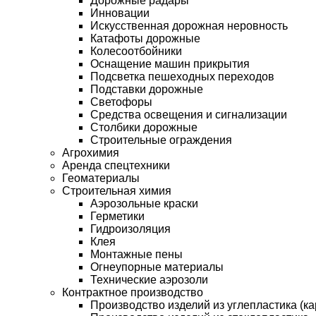
Дорожные радары
Инновации
Искусственная дорожная неровность
Катафоты дорожные
Колесоотбойники
Оснащение машин прикрытия
Подсветка пешеходных переходов
Подставки дорожные
Светофоры
Средства освещения и сигнализации
Столбики дорожные
Строительные ограждения
Агрохимия
Аренда спецтехники
Геоматериалы
Строительная химия
Аэрозольные краски
Герметики
Гидроизоляция
Клея
Монтажные пены
Огнеупорные материалы
Технические аэрозоли
Контрактное производство
Производство изделий из углепластика (ка