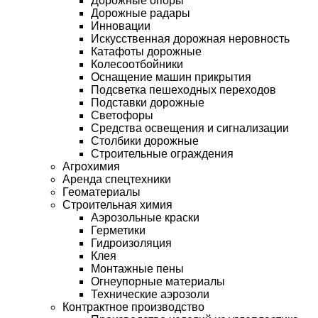
Дорожные опоры
Дорожные радары
Инновации
Искусственная дорожная неровность
Катафоты дорожные
Колесоотбойники
Оснащение машин прикрытия
Подсветка пешеходных переходов
Подставки дорожные
Светофоры
Средства освещения и сигнализации
Столбики дорожные
Строительные ограждения
Агрохимия
Аренда спецтехники
Геоматериалы
Строительная химия
Аэрозольные краски
Герметики
Гидроизоляция
Клея
Монтажные пены
Огнеупорные материалы
Технические аэрозоли
Контрактное производство