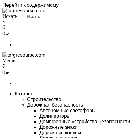
Перейти к содержимому
Искать
Torgresourse
Промышленный маркетплейс
×
0
0 ₽
Меню
Torgresourse
Промышленный маркетплейс
0
0 ₽
Каталог
Строительство
Дорожная безопасность
Автономные светофоры
Делиниаторы
Демпферные устройства безопасности
Дорожные знаки
Дорожные конусы