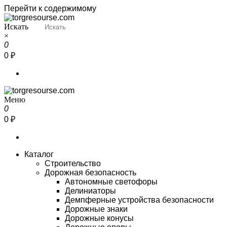
Перейти к содержимому
Искать
Torgresourse
Промышленный маркетплейс
×
0
0 ₽
Меню
Torgresourse
Промышленный маркетплейс
0
0 ₽
Каталог
Строительство
Дорожная безопасность
Автономные светофоры
Делиниаторы
Демпферные устройства безопасности
Дорожные знаки
Дорожные конусы