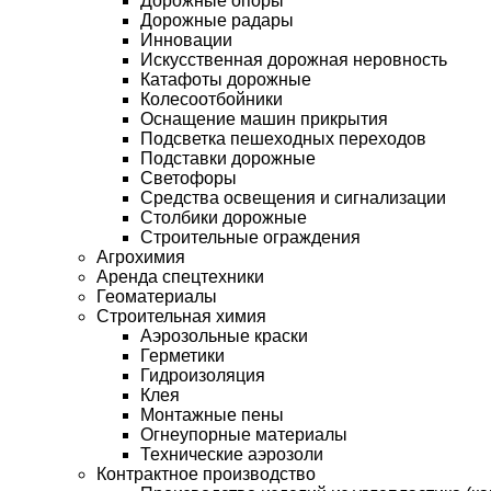
Дорожные опоры
Дорожные радары
Инновации
Искусственная дорожная неровность
Катафоты дорожные
Колесоотбойники
Оснащение машин прикрытия
Подсветка пешеходных переходов
Подставки дорожные
Светофоры
Средства освещения и сигнализации
Столбики дорожные
Строительные ограждения
Агрохимия
Аренда спецтехники
Геоматериалы
Строительная химия
Аэрозольные краски
Герметики
Гидроизоляция
Клея
Монтажные пены
Огнеупорные материалы
Технические аэрозоли
Контрактное производство