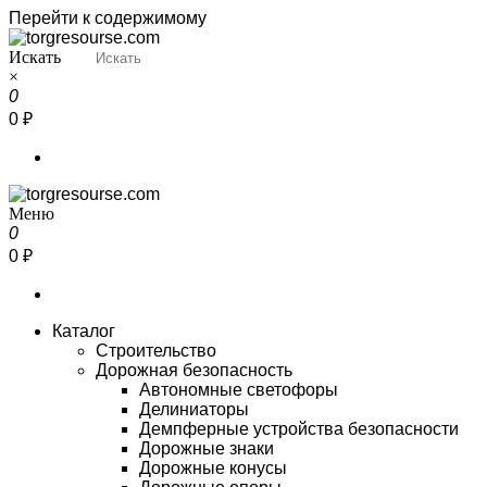
Перейти к содержимому
Искать
Torgresourse
Промышленный маркетплейс
×
0
0 ₽
Меню
Torgresourse
Промышленный маркетплейс
0
0 ₽
Каталог
Строительство
Дорожная безопасность
Автономные светофоры
Делиниаторы
Демпферные устройства безопасности
Дорожные знаки
Дорожные конусы