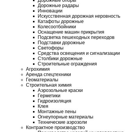
Дорожные опоры
Дорожные радары
Инновации
Искусственная дорожная неровность
Катафоты дорожные
Колесоотбойники
Оснащение машин прикрытия
Подсветка пешеходных переходов
Подставки дорожные
Светофоры
Средства освещения и сигнализации
Столбики дорожные
Строительные ограждения
Агрохимия
Аренда спецтехники
Геоматериалы
Строительная химия
Аэрозольные краски
Герметики
Гидроизоляция
Клея
Монтажные пены
Огнеупорные материалы
Технические аэрозоли
Контрактное производство