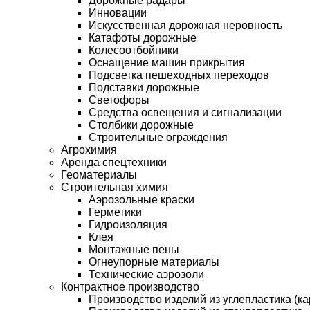
Дорожные радары
Инновации
Искусственная дорожная неровность
Катафоты дорожные
Колесоотбойники
Оснащение машин прикрытия
Подсветка пешеходных переходов
Подставки дорожные
Светофоры
Средства освещения и сигнализации
Столбики дорожные
Строительные ограждения
Агрохимия
Аренда спецтехники
Геоматериалы
Строительная химия
Аэрозольные краски
Герметики
Гидроизоляция
Клея
Монтажные пены
Огнеупорные материалы
Технические аэрозоли
Контрактное производство
Производство изделий из углепластика (ка