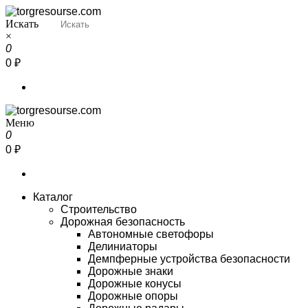
Перейти
к
Искать
Torgresourse
Промышленный маркетплейс
содержимому
×
0
0 ₽
Меню
Torgresourse
Промышленный маркетплейс
0
0 ₽
Каталог
Строительство
Дорожная безопасность
Автономные светофоры
Делиниаторы
Демпферные устройства безопасности
Дорожные знаки
Дорожные конусы
Дорожные опоры