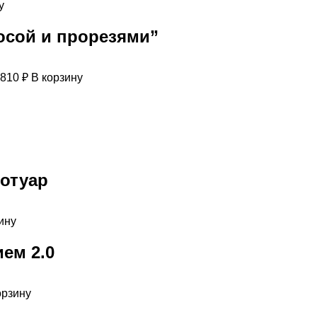
у
осой и прорезями”
810
₽
В корзину
ротуар
ину
ем 2.0
орзину