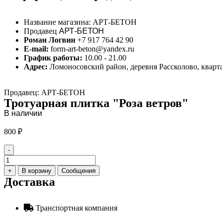
Название магазина:
АРТ-БЕТОН
Продавец
АРТ-БЕТОН
Роман Логвин
+7 917 764 42 90
E-mail:
form-art-beton@yandex.ru
График работы:
10.00 - 21.00
Адрес:
Ломоносовский район, деревня Рассколово, кварта
Продавец: АРТ-БЕТОН
Тротуарная плитка "Роза ветров"
В наличии
800
₽
-
Количество
товара
+
В корзину
Сообщения
Тротуарная
Доставка
плитка
"Роза
ветров"
Транспортная компания