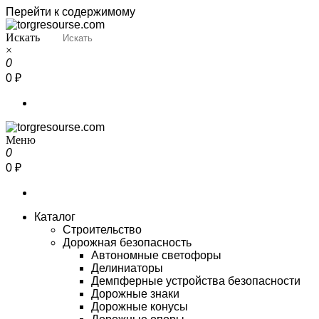
Перейти к содержимому
Искать
Torgresourse
Промышленный маркетплейс
×
0
0 ₽
Меню
Torgresourse
Промышленный маркетплейс
0
0 ₽
Каталог
Строительство
Дорожная безопасность
Автономные светофоры
Делиниаторы
Демпферные устройства безопасности
Дорожные знаки
Дорожные конусы