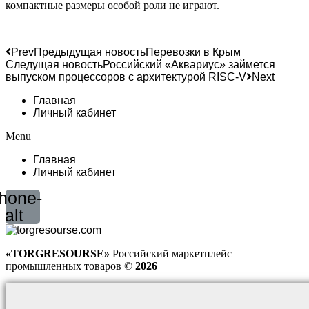
компактные размеры особой роли не играют.
Prev
Предыдущая новость
Перевозки в Крым
Следущая новость
Российский «Аквариус» займется
выпуском процессоров с архитектурой RISC-V
Next
Главная
Личный кабинет
Menu
Главная
Личный кабинет
hone-
alt
«TORGRESOURSE»
Российский маркетплейс
промышленных товаров ©
2026