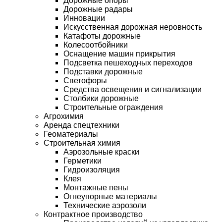
Дорожные опоры
Дорожные радары
Инновации
Искусственная дорожная неровность
Катафоты дорожные
Колесоотбойники
Оснащение машин прикрытия
Подсветка пешеходных переходов
Подставки дорожные
Светофоры
Средства освещения и сигнализации
Столбики дорожные
Строительные ограждения
Агрохимия
Аренда спецтехники
Геоматериалы
Строительная химия
Аэрозольные краски
Герметики
Гидроизоляция
Клея
Монтажные пены
Огнеупорные материалы
Технические аэрозоли
Контрактное производство