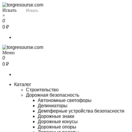
Перейти
к
Искать
Torgresourse
Промышленный маркетплейс
содержимому
×
0
0 ₽
Меню
Torgresourse
Промышленный маркетплейс
0
0 ₽
Каталог
Строительство
Дорожная безопасность
Автономные светофоры
Делиниаторы
Демпферные устройства безопасности
Дорожные знаки
Дорожные конусы
Дорожные опоры