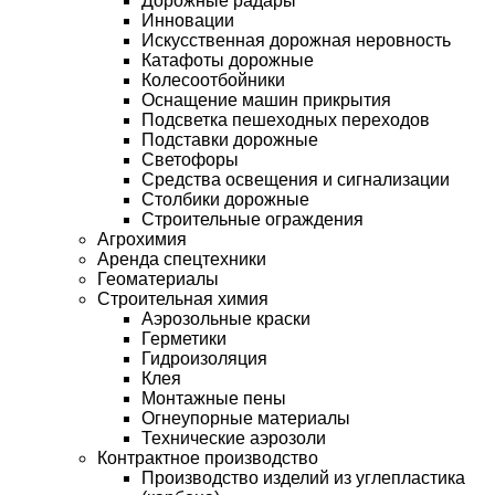
Дорожные радары
Инновации
Искусственная дорожная неровность
Катафоты дорожные
Колесоотбойники
Оснащение машин прикрытия
Подсветка пешеходных переходов
Подставки дорожные
Светофоры
Средства освещения и сигнализации
Столбики дорожные
Строительные ограждения
Агрохимия
Аренда спецтехники
Геоматериалы
Строительная химия
Аэрозольные краски
Герметики
Гидроизоляция
Клея
Монтажные пены
Огнеупорные материалы
Технические аэрозоли
Контрактное производство
Производство изделий из углепластика