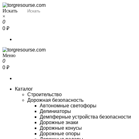
Перейти
к
Искать
Torgresourse
Промышленный маркетплейс
содержимому
×
0
0 ₽
Меню
Torgresourse
Промышленный маркетплейс
0
0 ₽
Каталог
Строительство
Дорожная безопасность
Автономные светофоры
Делиниаторы
Демпферные устройства безопасности
Дорожные знаки
Дорожные конусы
Дорожные опоры