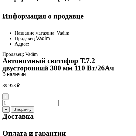
Информация о продавце
Название магазина:
Vadim
Продавец
Vadim
Адрес:
Продавец: Vadim
Автономный светофор Т.7.2
двусторонний 300 мм 110 Вт/26Ач
В наличии
39 953
₽
-
Количество
товара
+
В корзину
Автономный
Доставка
светофор
Т.7.2
двусторонний
Оплата и гарантии
300