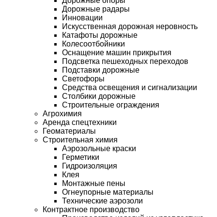
Дорожные опоры
Дорожные радары
Инновации
Искусственная дорожная неровность
Катафоты дорожные
Колесоотбойники
Оснащение машин прикрытия
Подсветка пешеходных переходов
Подставки дорожные
Светофоры
Средства освещения и сигнализации
Столбики дорожные
Строительные ограждения
Агрохимия
Аренда спецтехники
Геоматериалы
Строительная химия
Аэрозольные краски
Герметики
Гидроизоляция
Клея
Монтажные пены
Огнеупорные материалы
Технические аэрозоли
Контрактное производство