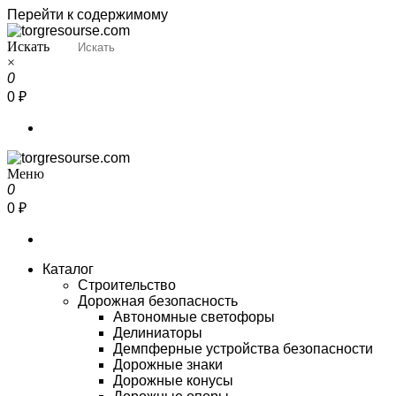
Перейти к содержимому
Искать
Torgresourse
Промышленный маркетплейс
×
0
0 ₽
Меню
Torgresourse
Промышленный маркетплейс
0
0 ₽
Каталог
Строительство
Дорожная безопасность
Автономные светофоры
Делиниаторы
Демпферные устройства безопасности
Дорожные знаки
Дорожные конусы