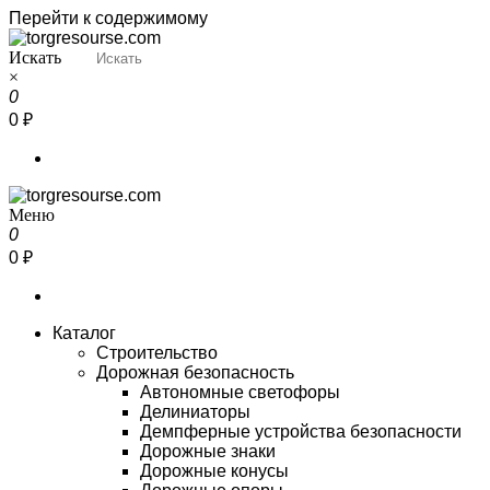
Перейти к содержимому
Искать
Torgresourse
Промышленный маркетплейс
×
0
0 ₽
Меню
Torgresourse
Промышленный маркетплейс
0
0 ₽
Каталог
Строительство
Дорожная безопасность
Автономные светофоры
Делиниаторы
Демпферные устройства безопасности
Дорожные знаки
Дорожные конусы