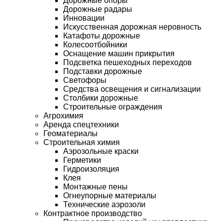
Дорожные опоры
Дорожные радары
Инновации
Искусственная дорожная неровность
Катафоты дорожные
Колесоотбойники
Оснащение машин прикрытия
Подсветка пешеходных переходов
Подставки дорожные
Светофоры
Средства освещения и сигнализации
Столбики дорожные
Строительные ограждения
Агрохимия
Аренда спецтехники
Геоматериалы
Строительная химия
Аэрозольные краски
Герметики
Гидроизоляция
Клея
Монтажные пены
Огнеупорные материалы
Технические аэрозоли
Контрактное производство