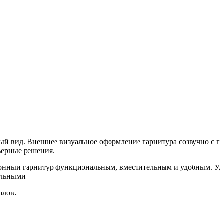
й вид. Внешнее визуальное оформление гарнитура созвучно с г
ьерные решения.
хонный гарнитур функциональным, вместительным и удобным. Уд
альными
алов: