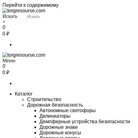
Перейти к содержимому
Искать
Torgresourse
Промышленный маркетплейс
×
0
0 ₽
Меню
Torgresourse
Промышленный маркетплейс
0
0 ₽
Каталог
Строительство
Дорожная безопасность
Автономные светофоры
Делиниаторы
Демпферные устройства безопасности
Дорожные знаки
Дорожные конусы