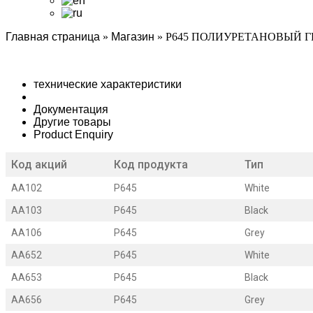
Главная страница
»
Магазин
»
P645 ПОЛИУРЕТАНОВЫЙ 
технические характеристики
Документация
Другие товары
Product Enquiry
Код акций
Код продукта
Тип
AA102
P645
White
AA103
P645
Black
AA106
P645
Grey
AA652
P645
White
AA653
P645
Black
AA656
P645
Grey