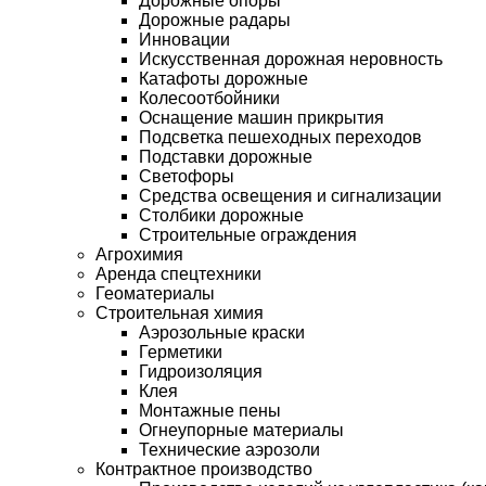
Дорожные опоры
Дорожные радары
Инновации
Искусственная дорожная неровность
Катафоты дорожные
Колесоотбойники
Оснащение машин прикрытия
Подсветка пешеходных переходов
Подставки дорожные
Светофоры
Средства освещения и сигнализации
Столбики дорожные
Строительные ограждения
Агрохимия
Аренда спецтехники
Геоматериалы
Строительная химия
Аэрозольные краски
Герметики
Гидроизоляция
Клея
Монтажные пены
Огнеупорные материалы
Технические аэрозоли
Контрактное производство