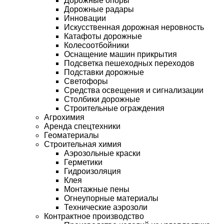
Дорожные опоры
Дорожные радары
Инновации
Искусственная дорожная неровность
Катафоты дорожные
Колесоотбойники
Оснащение машин прикрытия
Подсветка пешеходных переходов
Подставки дорожные
Светофоры
Средства освещения и сигнализации
Столбики дорожные
Строительные ограждения
Агрохимия
Аренда спецтехники
Геоматериалы
Строительная химия
Аэрозольные краски
Герметики
Гидроизоляция
Клея
Монтажные пены
Огнеупорные материалы
Технические аэрозоли
Контрактное производство