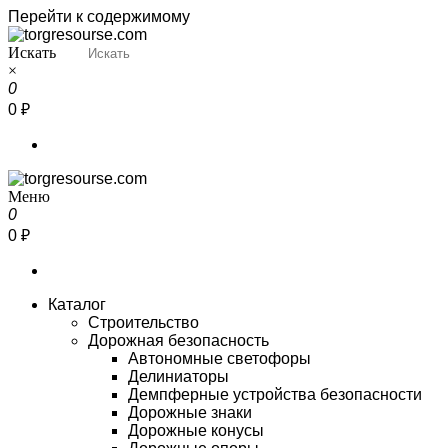
Перейти к содержимому
Искать
Torgresourse
Промышленный маркетплейс
×
0
0 ₽
Меню
Torgresourse
Промышленный маркетплейс
0
0 ₽
Каталог
Строительство
Дорожная безопасность
Автономные светофоры
Делиниаторы
Демпферные устройства безопасности
Дорожные знаки
Дорожные конусы