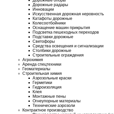
Дорожные опоры
Дорожные радары
Инновации
Искусственная дорожная неровность
Катафоты дорожные
Колесоотбойники
Оснащение машин прикрытия
Подсветка пешеходных переходов
Подставки дорожные
Светофоры
Средства освещения и сигнализации
Столбики дорожные
Строительные ограждения
Агрохимия
Аренда спецтехники
Геоматериалы
Строительная химия
Аэрозольные краски
Герметики
Гидроизоляция
Клея
Монтажные пены
Огнеупорные материалы
Технические аэрозоли
Контрактное производство