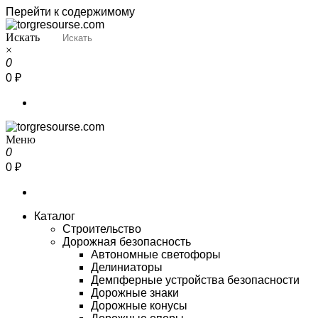
Перейти к содержимому
Искать
Torgresourse
Промышленный маркетплейс
×
0
0 ₽
Меню
Torgresourse
Промышленный маркетплейс
0
0 ₽
Каталог
Строительство
Дорожная безопасность
Автономные светофоры
Делиниаторы
Демпферные устройства безопасности
Дорожные знаки
Дорожные конусы