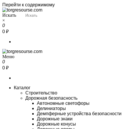
Перейти к содержимому
Искать
Torgresourse
Промышленный маркетплейс
×
0
0 ₽
Меню
Torgresourse
Промышленный маркетплейс
0
0 ₽
Каталог
Строительство
Дорожная безопасность
Автономные светофоры
Делиниаторы
Демпферные устройства безопасности
Дорожные знаки
Дорожные конусы