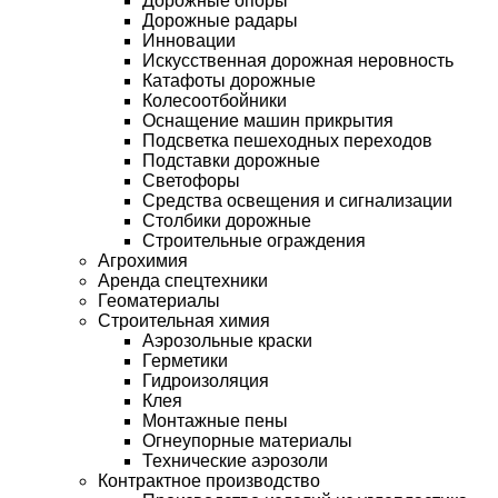
Дорожные опоры
Дорожные радары
Инновации
Искусственная дорожная неровность
Катафоты дорожные
Колесоотбойники
Оснащение машин прикрытия
Подсветка пешеходных переходов
Подставки дорожные
Светофоры
Средства освещения и сигнализации
Столбики дорожные
Строительные ограждения
Агрохимия
Аренда спецтехники
Геоматериалы
Строительная химия
Аэрозольные краски
Герметики
Гидроизоляция
Клея
Монтажные пены
Огнеупорные материалы
Технические аэрозоли
Контрактное производство