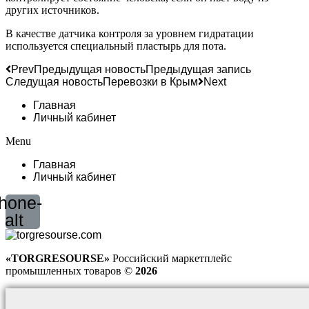
других источников.
В качестве датчика контроля за уровнем гидратации
используется специальный пластырь для пота.
Prev
Предыдущая новость
Предыдущая запись
Следущая новость
Перевозки в Крым
Next
Главная
Личный кабинет
Menu
Главная
Личный кабинет
hone-
alt
«TORGRESOURSE»
Российский маркетплейс
промышленных товаров ©
2026