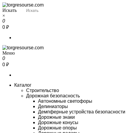
Перейти
к
Искать
Torgresourse
Промышленный маркетплейс
содержимому
×
0
0 ₽
Меню
Torgresourse
Промышленный маркетплейс
0
0 ₽
Каталог
Строительство
Дорожная безопасность
Автономные светофоры
Делиниаторы
Демпферные устройства безопасности
Дорожные знаки
Дорожные конусы
Дорожные опоры