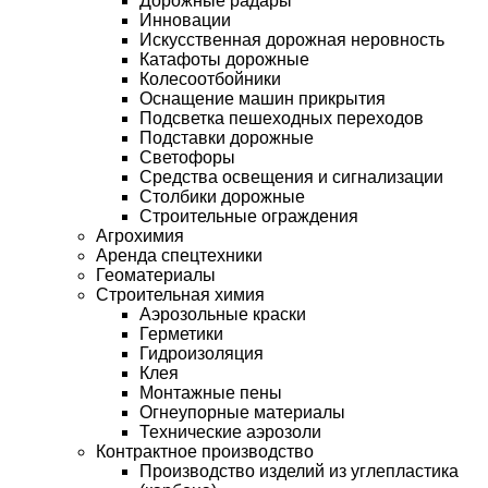
Дорожные радары
Инновации
Искусственная дорожная неровность
Катафоты дорожные
Колесоотбойники
Оснащение машин прикрытия
Подсветка пешеходных переходов
Подставки дорожные
Светофоры
Средства освещения и сигнализации
Столбики дорожные
Строительные ограждения
Агрохимия
Аренда спецтехники
Геоматериалы
Строительная химия
Аэрозольные краски
Герметики
Гидроизоляция
Клея
Монтажные пены
Огнеупорные материалы
Технические аэрозоли
Контрактное производство
Производство изделий из углепластика