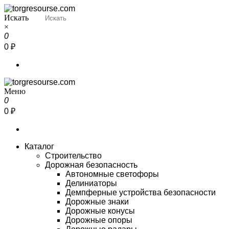
Перейти
к
Искать
Torgresourse
Промышленный маркетплейс
содержимому
×
0
0 ₽
Меню
Torgresourse
Промышленный маркетплейс
0
0 ₽
Каталог
Строительство
Дорожная безопасность
Автономные светофоры
Делиниаторы
Демпферные устройства безопасности
Дорожные знаки
Дорожные конусы
Дорожные опоры