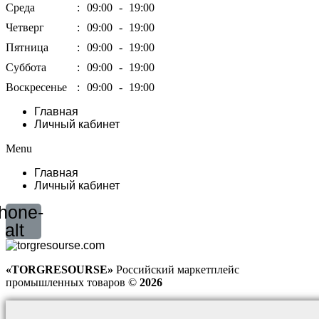
Среда
:
09:00
-
19:00
Четверг
:
09:00
-
19:00
Пятница
:
09:00
-
19:00
Суббота
:
09:00
-
19:00
Воскресенье
:
09:00
-
19:00
Главная
Личный кабинет
Menu
Главная
Личный кабинет
hone-
alt
«TORGRESOURSE»
Российский маркетплейс
промышленных товаров ©
2026