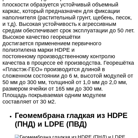
плоскости
образуется
устойчивый объемный
каркас
,
который предназначен
для
фиксации
наполнителя
(растительный грунт, щебень, песок,
и
т.д). Высокая устойчивость к агрессивным
средам
обеспечивает
срок эксплуатации
до 50 лет
.
Высокое качество георешётки
достигается
применением
первичного
полиэтилена
марки HDPE и
постоянному
производственному
контролю
качества
в процессе её производства.
Георешётка
«Пластэк-ГЕО» производится длиной
в
сложенном
состоянии до 6 м, высотой модулей от
50 мм до 300 мм, толщиной
от 1,0 мм до 2,0 мм,
размером ячейки от 165 мм до 300 мм.
Площадь
покрываемая одним модулем
составляет от 30 м
2.
Геомембрана гладкая из HDPE
(ПНД) и LDPE (ПВД)