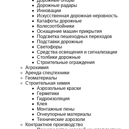
Дорожные опоры
Дорожные радары
Инновации
Искусственная дорожная неровность
Катафоты дорожные
Колесоотбойники
Оснащение машин прикрытия
Подсветка пешеходных переходов
Подставки дорожные
Светофоры
Средства освещения и сигнализации
Столбики дорожные
Строительные ограждения
Агрохимия
Аренда спецтехники
Геоматериалы
Строительная химия
Аэрозольные краски
Герметики
Гидроизоляция
Клея
Монтажные пены
Огнеупорные материалы
Технические аэрозоли
Контрактное производство