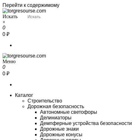
Перейти к содержимому
Искать
Torgresourse
Промышленный маркетплейс
×
0
0 ₽
Меню
Torgresourse
Промышленный маркетплейс
0
0 ₽
Каталог
Строительство
Дорожная безопасность
Автономные светофоры
Делиниаторы
Демпферные устройства безопасности
Дорожные знаки
Дорожные конусы