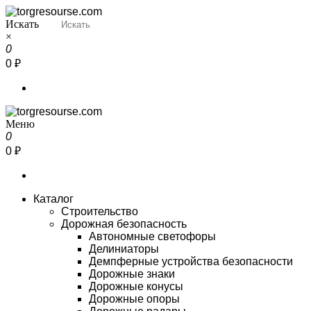
Перейти
к
Искать
Torgresourse
Промышленный маркетплейс
содержимому
×
0
0 ₽
Меню
Torgresourse
Промышленный маркетплейс
0
0 ₽
Каталог
Строительство
Дорожная безопасность
Автономные светофоры
Делиниаторы
Демпферные устройства безопасности
Дорожные знаки
Дорожные конусы
Дорожные опоры