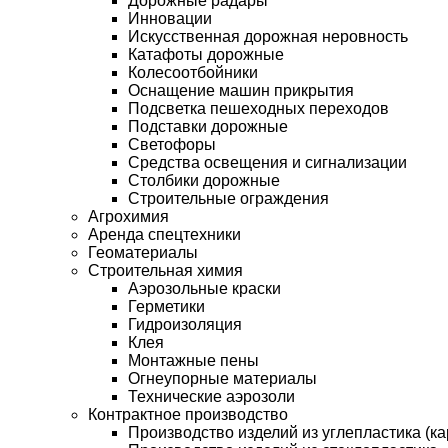
Дорожные радары
Инновации
Искусственная дорожная неровность
Катафоты дорожные
Колесоотбойники
Оснащение машин прикрытия
Подсветка пешеходных переходов
Подставки дорожные
Светофоры
Средства освещения и сигнализации
Столбики дорожные
Строительные ограждения
Агрохимия
Аренда спецтехники
Геоматериалы
Строительная химия
Аэрозольные краски
Герметики
Гидроизоляция
Клея
Монтажные пены
Огнеупорные материалы
Технические аэрозоли
Контрактное производство
Производство изделий из углепластика (ка