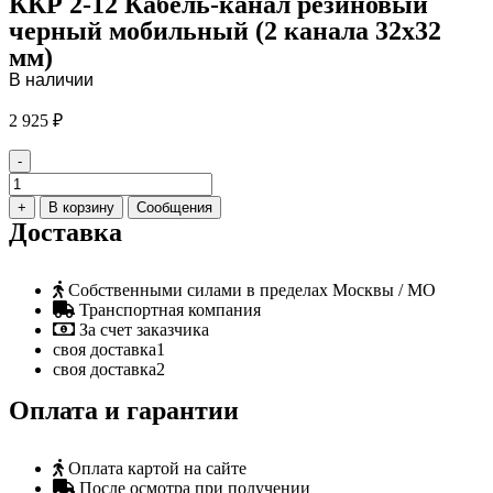
ККР 2-12 Кабель-канал резиновый
черный мобильный (2 канала 32х32
мм)
В наличии
2 925
₽
-
Количество
товара
+
В корзину
Сообщения
ККР
Доставка
2-
12
Кабель-
Собственными силами в пределах Москвы / МО
канал
Транспортная компания
резиновый
За счет заказчика
черный
своя доставка1
мобильный
своя доставка2
(2
канала
Оплата и гарантии
32х32
мм)
Оплата картой на сайте
После осмотра при получении