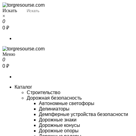
Перейти
к
Искать
Torgresourse
Промышленный маркетплейс
содержимому
×
0
0 ₽
Меню
Torgresourse
Промышленный маркетплейс
0
0 ₽
Каталог
Строительство
Дорожная безопасность
Автономные светофоры
Делиниаторы
Демпферные устройства безопасности
Дорожные знаки
Дорожные конусы
Дорожные опоры