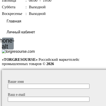
Пятница
:
08:00
-
19:00
Суббота
:
Выходной
Воскресенье
:
Выходной
Главная
Личный кабинет
hone-
alt
«TORGRESOURSE»
Российский маркетплейс
промышленных товаров ©
2026
Ваше имя
Ваш e-mail