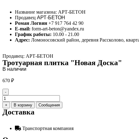
Название магазина:
АРТ-БЕТОН
Продавец
АРТ-БЕТОН
Роман Логвин
+7 917 764 42 90
E-mail:
form-art-beton@yandex.ru
График работы:
10.00 - 21.00
Адрес:
Ломоносовский район, деревня Рассколово, кварта
Продавец: АРТ-БЕТОН
Тротуарная плитка "Новая Доска"
В наличии
670
₽
-
Количество
товара
+
В корзину
Сообщения
Тротуарная
Доставка
плитка
"Новая
Доска"
Транспортная компания