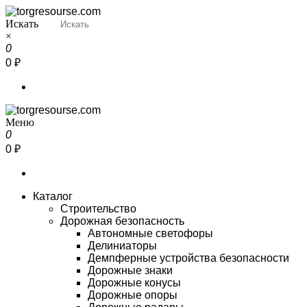
Перейти
к
Искать
Torgresourse
Промышленный маркетплейс
содержимому
×
0
0 ₽
Меню
Torgresourse
Промышленный маркетплейс
0
0 ₽
Каталог
Строительство
Дорожная безопасность
Автономные светофоры
Делиниаторы
Демпферные устройства безопасности
Дорожные знаки
Дорожные конусы
Дорожные опоры