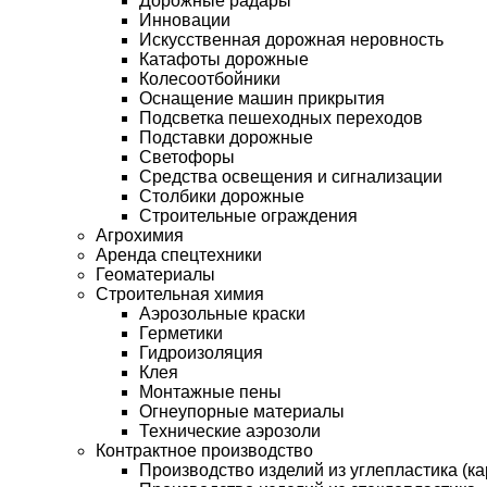
Дорожные радары
Инновации
Искусственная дорожная неровность
Катафоты дорожные
Колесоотбойники
Оснащение машин прикрытия
Подсветка пешеходных переходов
Подставки дорожные
Светофоры
Средства освещения и сигнализации
Столбики дорожные
Строительные ограждения
Агрохимия
Аренда спецтехники
Геоматериалы
Строительная химия
Аэрозольные краски
Герметики
Гидроизоляция
Клея
Монтажные пены
Огнеупорные материалы
Технические аэрозоли
Контрактное производство
Производство изделий из углепластика (ка