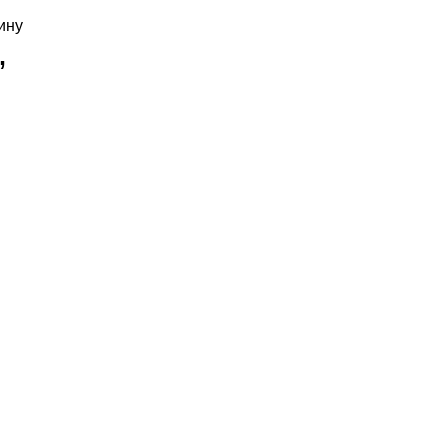
ину
”