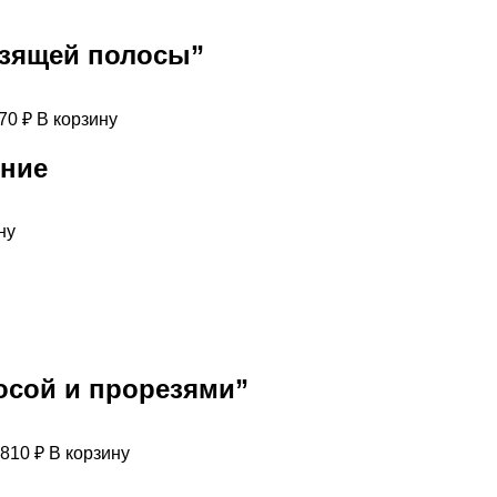
ьзящей полосы”
370
₽
В корзину
яние
ну
осой и прорезями”
810
₽
В корзину